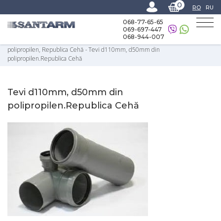
0
RO
RU
068-77-65-65
069-697-447
068-944-007
Home
-
Catalog
-
Canalizare
-
Țevi D110mm, d50 mm şi fitinguri din
polipropilen, Republica Cehă
-
Tevi d110mm, d50mm din
polipropilen.Republica Cehă
Tevi d110mm, d50mm din
polipropilen.Republica Cehă