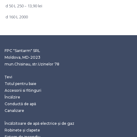
d 50 L 250 – 13,90 lei
d 160 L 2000
FPC "Santarm" SRL
Moldova, MD-2023
mun.Chisinau, str.Uzinelor 78
Țevi
Totul pentru baie
Accesorii si fitinguri
Încălzire
Conductă de apă
Canalizare
Încălzitoare de apă electrice și de gaz
Robinete și clapete
Sistem de incendiu