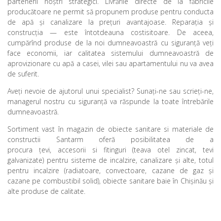
partenerii noştri strategici. Livrările directe de la făbricile
producătoare ne permit să propunem produse pentru conducta
de apă şi canalizare la preţuri avantajoase. Reparaţia şi
construcţia — este întotdeauna costisitoare. De aceea,
cumpărînd produse de la noi dumneavoastră cu siguranţă veţi
face economii, iar calitatea sistemului dumneavoastră de
aprovizionare cu apă a casei, vilei sau apartamentului nu va avea
de suferit.
Aveţi nevoie de ajutorul unui specialist? Sunaţi-ne sau scrieţi-ne,
managerul nostru cu siguranţă va răspunde la toate întrebările
dumneavoastră.
Sortiment vast în magazin de obiecte sanitare si materiale de
constructii Santarm oferă posibilitatea de a
procura
țevi
, accesorii si fitinguri (teava otel zincat, tevi
galvanizate) pentru sisteme de incalzire, canalizare și alte, totul
pentru incalzire (
radiatoare
,
convectoare
,
cazane de gaz
și
cazane pe combustibil solid),
obiecte sanitare baie în Chișinău
și
alte produse de calitate.