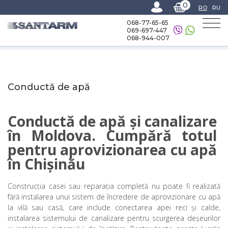
0
RO
RU
068-77-65-65
069-697-447
068-944-007
Home
-
Catalog
-
Conductă de apă
Conductă de apă
Conductă de apă şi canalizare 
în Moldova. Cumpără totul 
pentru aprovizionarea cu apă 
în Chişinău
Construcţia casei sau reparaţia completă nu poate fi realizată
fără instalarea unui sistem de încredere de aprovizionare cu apă
la vilă sau casă, care include conectarea apei reci şi calde,
instalarea sistemului de canalizare pentru scurgerea deşeurilor