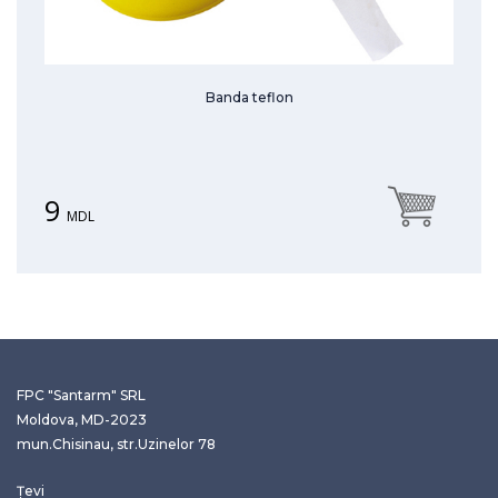
Banda teflon
9
MDL
FPC "Santarm" SRL
Moldova, MD-2023
mun.Chisinau, str.Uzinelor 78
Țevi