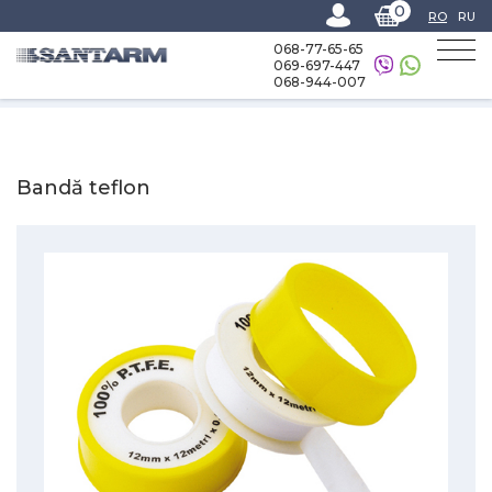
0
RO
RU
068-77-65-65
069-697-447
068-944-007
Home
-
Catalog
-
Materiale sanitare
-
Bandă teflon
Bandă teflon