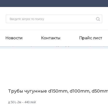
Новости
Контакты
Прайс лист
 d100 mm, d150 mm и фитинги к ним.
-
Трубы чугунные d150mm, d100mm, 
Трубы чугунные d150mm, d100mm, d50m
д 50 L-2м – 440 лей