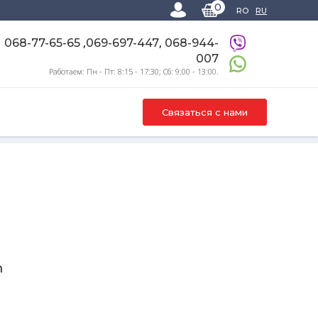
0
RO
RU
,
,
068-77-65-65
069-697-447
068-944-
007
Работаем: Пн - Пт: 8:15 - 17:30; Сб: 9:00 - 13:00.
Связаться с нами
d50mm
m