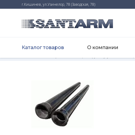
г.Кишинев, ул.Узинелор, 78 (Заводская, 78)
Каталог товаров
О компании
Home
-
Каталог товаров
-
Канализация
-
Трубы чугунные d50 mm,