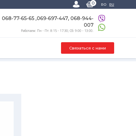
0
RO
RU
,
,
068-77-65-65
069-697-447
068-944-
007
Работаем: Пн - Пт: 8:15 - 17:30; Сб: 9:00 - 13:00.
Связаться с нами