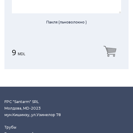
Пакля (льноволокно )
9
MDL
FPC "Santarm" SRL
Молдова, MD-2023
мун.Кишинэу, ул.Узинелор 78
Трубы