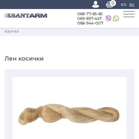
0
RO
RU
068-77-65-65
069-697-447
068-944-007
Home
-
Каталог товаров
-
Прочие сантехнические материалы
-
Лен
косички
Лен косички