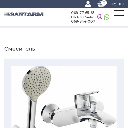
0
RO
RU
068-77-65-65
069-697-447
068-944-007
Home
-
Каталог товаров
-
Все для ванной
-
Смеситель
Смеситель