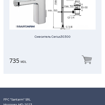
Смеситель Cerius30300
735
MDL
FPC "Santarm" SRL
Молдова, MD-2023