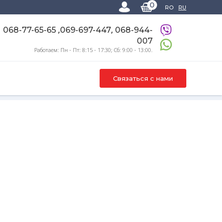
0
RO
RU
,
,
068-77-65-65
069-697-447
068-944-
007
Работаем: Пн - Пт: 8:15 - 17:30; Сб: 9:00 - 13:00.
Связаться с нами