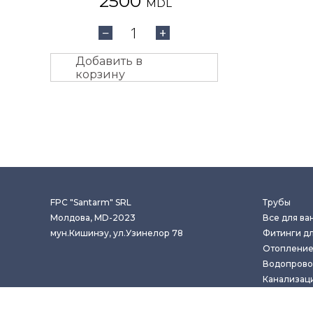
2500
MDL
1
−
+
Добавить в
корзину
FPC "Santarm" SRL
Трубы
Молдова, MD-2023
Все для ва
мун.Кишинэу, ул.Узинелор 78
Фитинги дл
Отоплени
Водопрово
Канализац
Copyright © 2020.