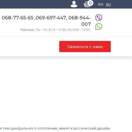
0
RO
RU
,
,
068-77-65-65
069-697-447
068-944-
007
Работаем: Пн - Пт: 8:15 - 17:30; Сб: 9:00 - 13:00.
Связаться с нами
истем центрального отопления, имеет классический дизайн