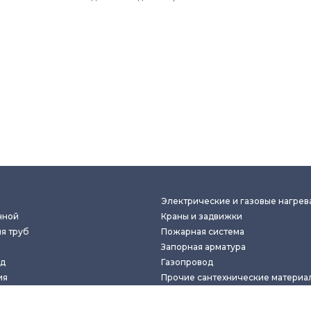
Электрические и газовые нагрев
нной
Краны и задвижки
я труб
Пожарная система
е
Запорная арматура
д
Газопровод
ия
Прочие сантехнические материа