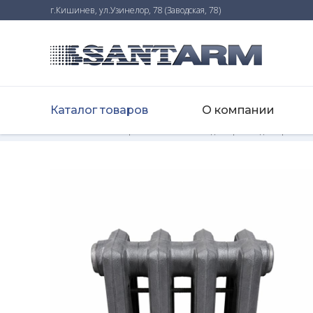
г.Кишинев, ул.Узинелор, 78 (Заводская, 78)
Каталог товаров
О компании
Home
-
Каталог товаров
-
Отопление
-
Радиаторы
-
Радиатор Wasse