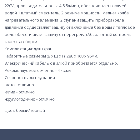
220V, производительность: 4-5.5л/мин, обеспечивает горячей
водой 1 штатный смеситель, 2 режима мощности, медная колба
нагревательного элемента, 2 ступени защиты прибора (реле
давления осуществляет защиту от включения без воды и тепловое
реле обесепчивает защиту от перегрева) Абсолютный контроль
качества сборки.
Комплектация: душ+кран.
Габаритные размеры (В х Ш х Г): 280 х 160 х 95мм.
Электрический кабель с вилкой приобретается отдельно.
Рекомендуемое сечение - 4 кв.мм
Сезонность эксплуатации:
-лето - отлично
-зима - отлично
-круглогодично - отлично
Цвет: белый/черный