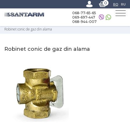
0
RO
RU
068-77-65-65
069-697-447
068-944-007
Home
-
Catalog
-
Gazoductul
-
Accesorii și fitinguri pentru conducte de gaz
-
Robinet conic de gaz din alama
Robinet conic de gaz din alama