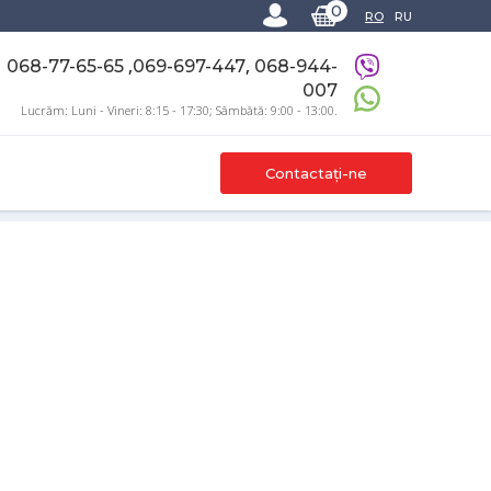
0
RO
RU
,
,
068-77-65-65
069-697-447
068-944-
007
Lucrăm: Luni - Vineri: 8:15 - 17:30; Sâmbătă: 9:00 - 13:00.
Contactați-ne