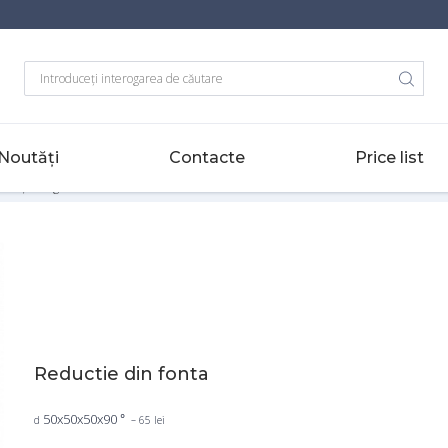
Noutăți
Contacte
Price list
 şi fitinguri
-
Reductie din fonta
Reductie din fonta
50х50х50х90
°
d
– 65 lei