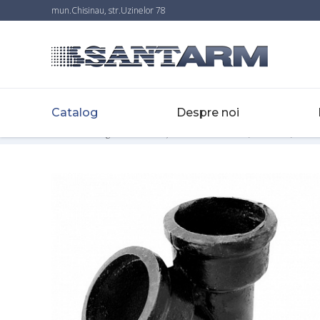
mun.Chisinau, str.Uzinelor 78
Catalog
Despre noi
Home
-
Catalog
-
Canalizare
-
Țevi din fontă d50mm, d100 mm, d150 mm