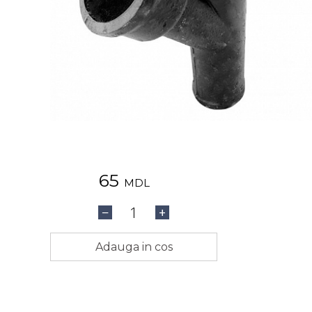
65
MDL
1
−
+
Adauga in cos