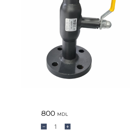
800
MDL
1
−
+