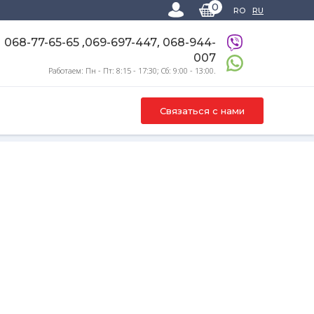
0
RO
RU
,
,
068-77-65-65
069-697-447
068-944-
007
Работаем: Пн - Пт: 8:15 - 17:30; Сб: 9:00 - 13:00.
Связаться с нами