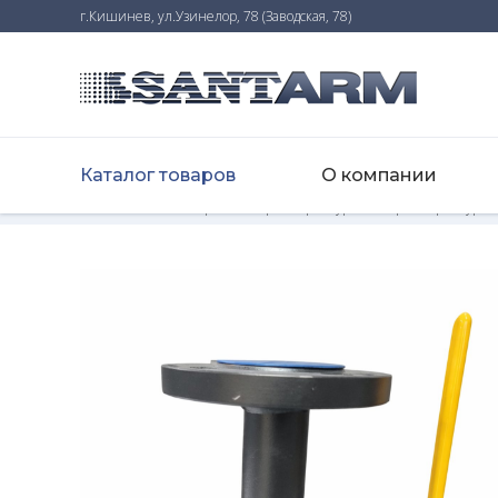
г.Кишинев, ул.Узинелор, 78 (Заводская, 78)
Каталог товаров
О компании
Home
-
Каталог товаров
-
Запорная арматура
-
Запорная арматура
-