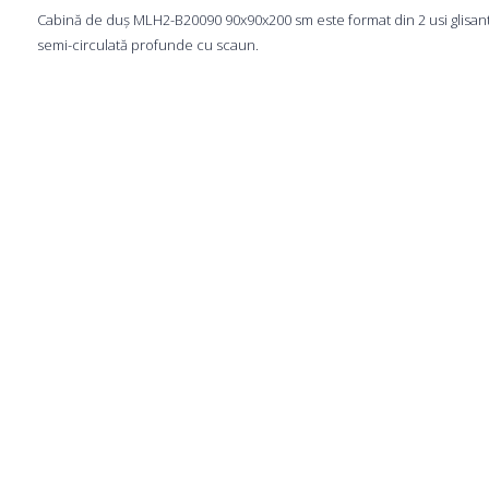
Cabină de duș MLH2-B20090 90x90x200 sm este format din 2 usi glisante d
semi-circulată profunde cu scaun.