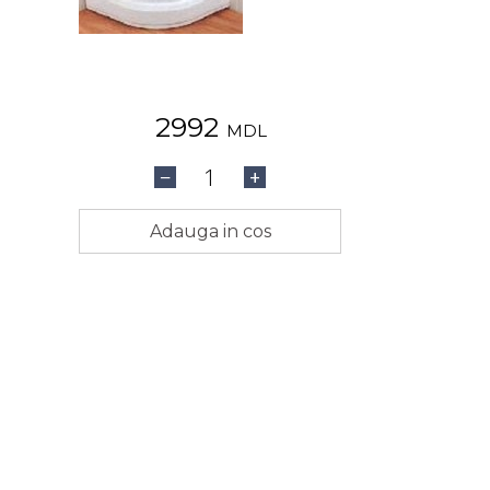
2992
MDL
1
−
+
Adauga in cos