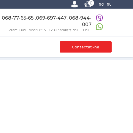
0
RO
RU
,
,
068-77-65-65
069-697-447
068-944-
007
Lucrăm: Luni - Vineri: 8:15 - 17:30; Sâmbătă: 9:00 - 13:00.
Contactați-ne