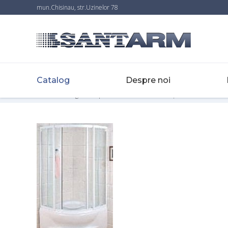
mun.Chisinau, str.Uzinelor 78
Catalog
Despre noi
Home
-
Catalog
-
Totul pentru baie
-
Cabine de duș
-
Cabina de dus M